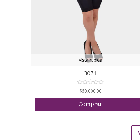
Vista rapida
3073
$
50,000.00
Comprar