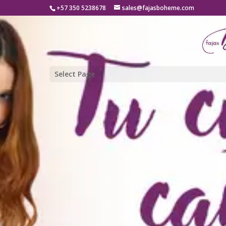
+57 350 5238678
sales@fajasboheme.com
Select Page