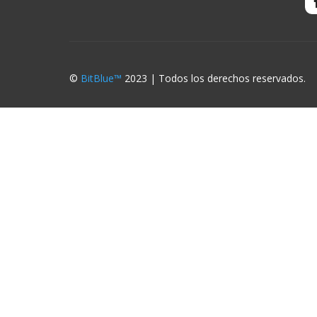
©
BitBlue™
2023 | Todos los derechos reservados.