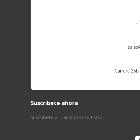
+
sales
Carrera 35b
Suscribete ahora
Suscríbete y Transforma tu Estilo