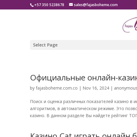
+57 350 5238678
sales@fajasboheme.com
Select Page
Официальные онлайн-казин
by
fajasboheme.com.co
|
Nov 16, 2024
|
anonymou
Поиск и оценка различных показателей казино в 
алгоритмов, в автоматическом режиме. Это позв
казино. В данном разделе Вы найдете рейтинг ТОП
Казино Cat играть онлайн 