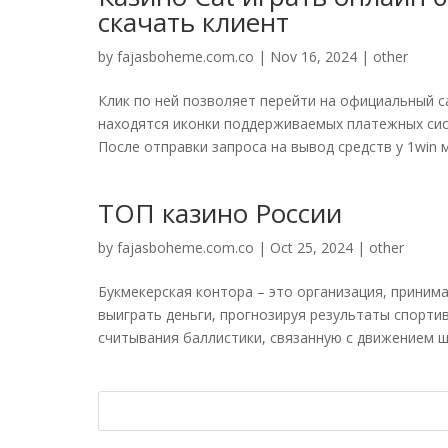
скачать клиент
by
fajasboheme.com.co
|
Nov 16, 2024
|
other
Клик по ней позволяет перейти на официальный с
находятся иконки поддерживаемых платежных сис
После отправки запроса на вывод средств у 1win м
ТОП казино России
by
fajasboheme.com.co
|
Oct 25, 2024
|
other
Букмекерская контора – это организация, приним
выиграть деньги, прогнозируя результаты спорти
считывания баллистики, связанную с движением ша