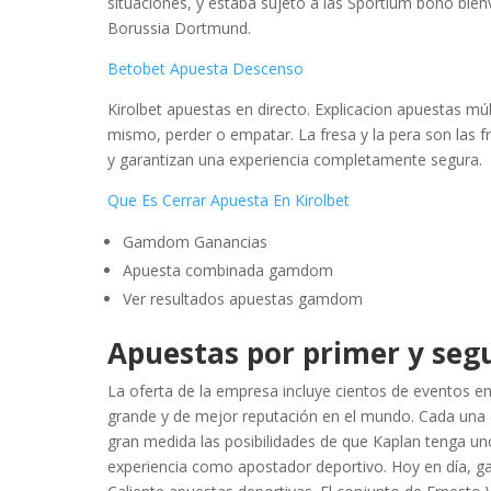
situaciones, y estaba sujeto a las Sportium bono bie
Borussia Dortmund.
Betobet Apuesta Descenso
Kirolbet apuestas en directo. Explicacion apuestas mú
mismo, perder o empatar. La fresa y la pera son las f
y garantizan una experiencia completamente segura.
Que Es Cerrar Apuesta En Kirolbet
Gamdom Ganancias
Apuesta combinada gamdom
Ver resultados apuestas gamdom
Apuestas por primer y se
La oferta de la empresa incluye cientos de eventos e
grande y de mejor reputación en el mundo. Cada una de
gran medida las posibilidades de que Kaplan tenga un
experiencia como apostador deportivo. Hoy en día, 