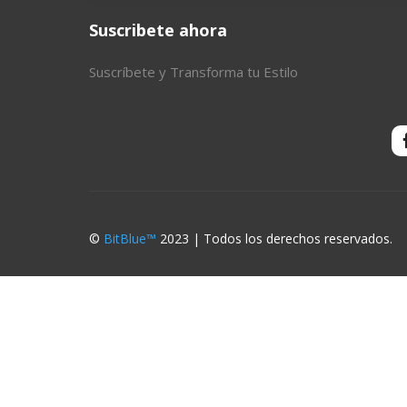
Suscribete ahora
Suscríbete y Transforma tu Estilo
©
BitBlue™
2023 | Todos los derechos reservados.