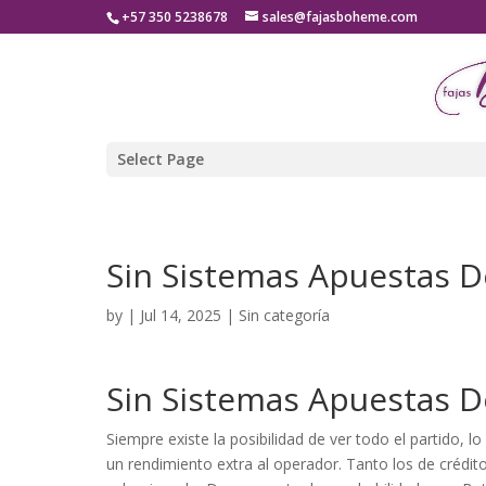
+57 350 5238678
sales@fajasboheme.com
Select Page
Sin Sistemas Apuestas D
by
|
Jul 14, 2025
| Sin categoría
Sin Sistemas Apuestas D
Siempre existe la posibilidad de ver todo el partido, l
un rendimiento extra al operador. Tanto los de crédi