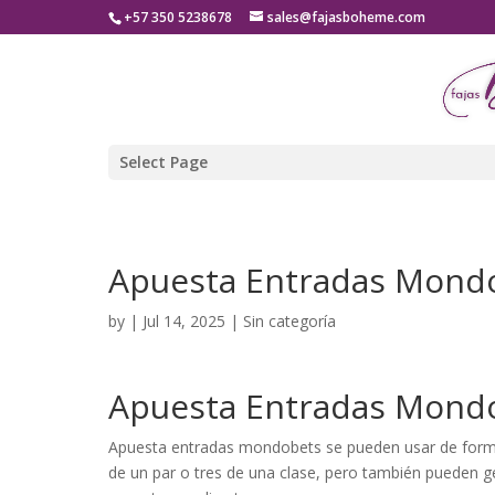
+57 350 5238678
sales@fajasboheme.com
Select Page
Apuesta Entradas Mond
by
|
Jul 14, 2025
| Sin categoría
Apuesta Entradas Mond
Apuesta entradas mondobets se pueden usar de forma a
de un par o tres de una clase, pero también pueden 