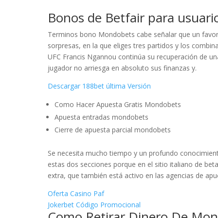
Bonos de Betfair para usuari
Terminos bono Mondobets cabe señalar que un favor
sorpresas, en la que eliges tres partidos y los comb
UFC Francis Ngannou continúa su recuperación de una 
jugador no arriesga en absoluto sus finanzas y.
Descargar 188bet última Versión
Como Hacer Apuesta Gratis Mondobets
Apuesta entradas mondobets
Cierre de apuesta parcial mondobets
Se necesita mucho tiempo y un profundo conocimien
estas dos secciones porque en el sitio italiano de be
extra, que también está activo en las agencias de apue
Oferta Casino Paf
Jokerbet Código Promocional
Como Retirar Dinero De Mo