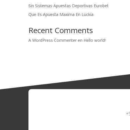
Sin Sistemas Apuestas Deportivas Eurobet
Que Es Apuesta Maxima En Luckia
Recent Comments
A WordPress Commenter
en
Hello world!
+