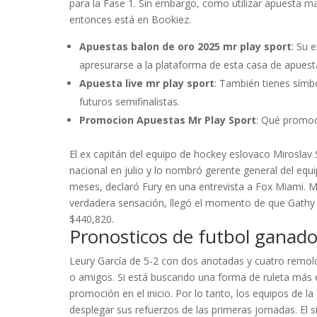
para la Fase 1. Sin embargo, como utilizar apuesta ma
entonces está en Bookiez.
Apuestas balon de oro 2025 mr play sport
: Su 
apresurarse a la plataforma de esta casa de apuest
Apuesta live mr play sport
: También tienes símb
futuros semifinalistas.
Promocion Apuestas Mr Play Sport
: Qué promoc
El ex capitán del equipo de hockey eslovaco Miroslav 
nacional en julio y lo nombró gerente general del e
meses, declaró Fury en una entrevista a Fox Miami. M
verdadera sensación, llegó el momento de que Gathy 
$440,820.
Pronosticos de futbol ganado
Leury García de 5-2 con dos anotadas y cuatro remolc
o amigos. Si está buscando una forma de ruleta más e
promoción en el inicio. Por lo tanto, los equipos de l
desplegar sus refuerzos de las primeras jornadas. El 