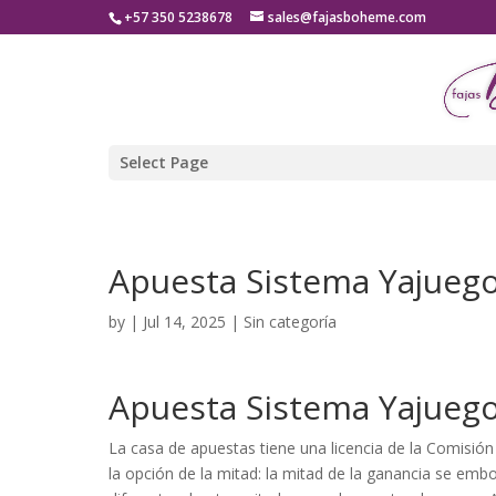
+57 350 5238678
sales@fajasboheme.com
Select Page
Apuesta Sistema Yajueg
by
|
Jul 14, 2025
| Sin categoría
Apuesta Sistema Yajueg
La casa de apuestas tiene una licencia de la Comis
la opción de la mitad: la mitad de la ganancia se em