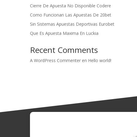
Cierre De Apuesta No Disponible Codere
Como Funcionan Las Apuestas De 20bet
Sin Sistemas Apuestas Deportivas Eurobet
Que Es Apuesta Maxima En Luckia
Recent Comments
A WordPress Commenter
en
Hello world!