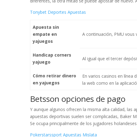
diferentes, la otra mitad se puede apostar de nuevo. A
Tonybet Deportes Apuestas
Apuesta sin
empate en
A continuación, PMU vous ve
yajuegos
Handicap corners
Al igual que el tercer depó
yajuego
Cómo retirar dinero
En varios casinos en línea 
en yajuegos
la web como en la aplicació
Betsson opciones de pago
Y aunque algunos ofrecen la misma alta calidad, las 
apuestas deportivas suelen ser complicadas, Baker Ma
Se ocupa principalmente de los jugadores holandeses e
Pokerstarssport Apuestas Mislata