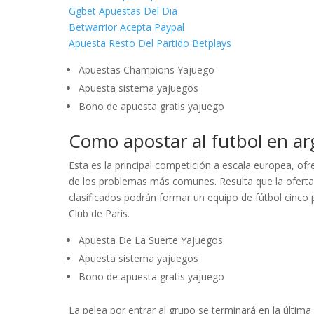
Ggbet Apuestas Del Dia
Betwarrior Acepta Paypal
Apuesta Resto Del Partido Betplays
Apuestas Champions Yajuego
Apuesta sistema yajuegos
Bono de apuesta gratis yajuego
Como apostar al futbol en ar
Esta es la principal competición a escala europea, of
de los problemas más comunes. Resulta que la oferta 
clasificados podrán formar un equipo de fútbol cinco 
Club de París.
Apuesta De La Suerte Yajuegos
Apuesta sistema yajuegos
Bono de apuesta gratis yajuego
La pelea por entrar al grupo se terminará en la última