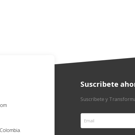
Suscribete aho
Suscríbete y Transforma
com
 Colombia.