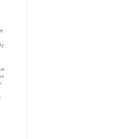
de
ty
más
se
r
0