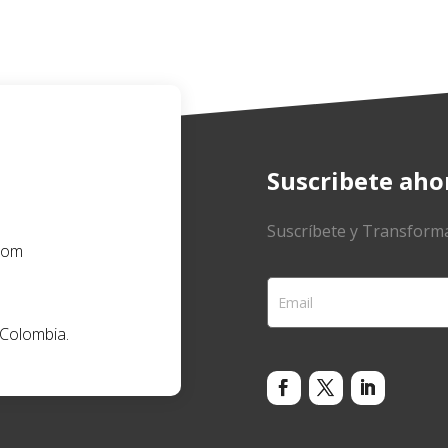
Suscribete aho
Suscríbete y Transforma
com
 Colombia.