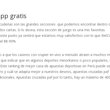
pp gratis
escuderías son las grandes secciones que podemos encontrar dentro 
dos cartas. Si lo desea, esta sección de juego es una mis favoritas.
a este punto ya sentirá que estamos muy satisfechos con lo que BetCi
del 88-90%.
o a que los casinos con crupier en vivo a menudo atraen a muchos 
ue indicar que en algunos deportes minoritarios o poco populares, 
Este ranking de mejor casa de apuestas deportivas en Perú puede se
ero y cuál se adapta mejor a nuestros deseos, apuestas cruzadas paf
dicionales. Apuestas cruzadas paf por lo tanto, hay un máximo de 40