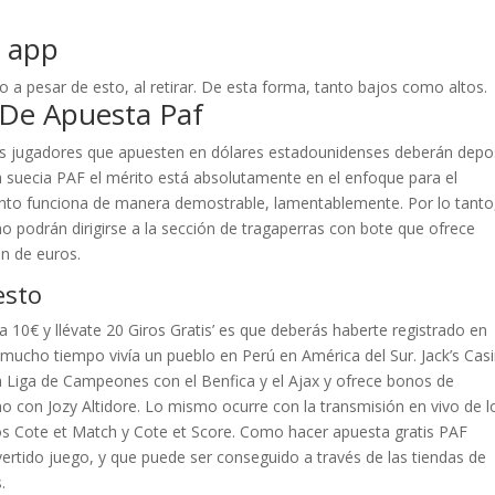
y app
o a pesar de esto, al retirar.
De esta forma, tanto bajos como altos.
 De Apuesta Paf
 Los jugadores que apuesten en dólares estadounidenses deberán depo
a suecia PAF el mérito está absolutamente en el enfoque para el
ento funciona de manera demostrable, lamentablemente. Por lo tanto,
 podrán dirigirse a la sección de tragaperras con bote que ofrece
ón de euros.
esto
 10€ y llévate 20 Giros Gratis’ es que deberás haberte registrado en
, mucho tiempo vivía un pueblo en Perú en América del Sur. Jack’s Cas
la Liga de Campeones con el Benfica y el Ajax y ofrece bonos de
smo con Jozy Altidore. Lo mismo ocurre con la transmisión en vivo de l
os Cote et Match y Cote et Score. Como hacer apuesta gratis PAF
rtido juego, y que puede ser conseguido a través de las tiendas de
.