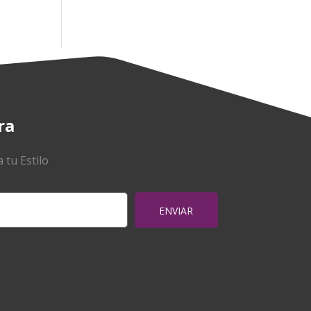
ra
 tu Estilo
ENVIAR