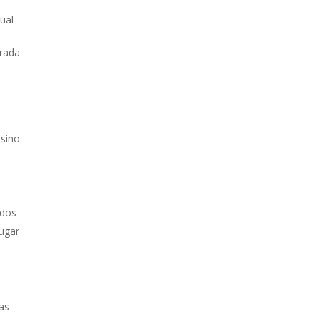
ual
urada
asino
odos
lugar
las