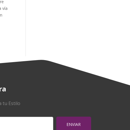
bre
a vía
en
ra
 tu Estilo
ENVIAR