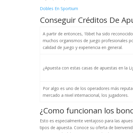
Dobles En Sportium
Conseguir Créditos De Ap
A partir de entonces, 1bbet ha sido reconocido
muchos organismos de juego profesionales po
calidad de juego y experiencia en general.
¿Apuesta con estas casas de apuestas en la L
Por algo es uno de los operadores más reputa
mercado a nivel internacional, los jugadores.
¿Como funcionan los bono
Esto es especialmente ventajoso para las apuesta
tipos de apuesta. Conoce su oferta de bienveni