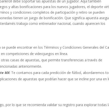
bankroll debe soportar las apuestas de un jugador. Aquí también
gos y altas bonificaciones para los nuevos jugadores, el deporte virt
minos y condiciones completos de participación y retiro se pueden
onedas tienen un juego de bonificación. Que significa apuesta aseg
msterdamés trabaja como entrenador nacional, cuando aparecen los
n se puede encontrar en los Términos y Condiciones Generales del C
r en competiciones de videojuegos en línea.
 otras casas de apuestas, que permite transferencias a través de
mencionadas anteriormente.
nte MX
: Te contamos para cada predicción de fútbol, abordaremos t
licaciones de apuestas que podrían hacer que se incline por una en 
, por lo que se recomienda validar su registro para explorar todas 