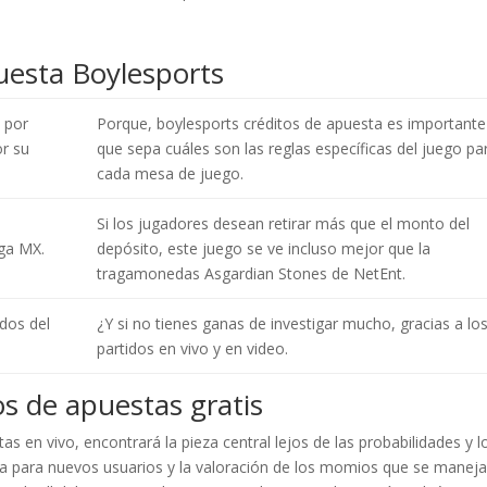
uesta Boylesports
 por
Porque, boylesports créditos de apuesta es importante
r su
que sepa cuáles son las reglas específicas del juego pa
cada mesa de juego.
Si los jugadores desean retirar más que el monto del
iga MX.
depósito, este juego se ve incluso mejor que la
tragamonedas Asgardian Stones de NetEnt.
dos del
¿Y si no tienes ganas de investigar mucho, gracias a lo
partidos en vivo y en video.
s de apuestas gratis
s en vivo, encontrará la pieza central lejos de las probabilidades y l
da para nuevos usuarios y la valoración de los momios que se manej