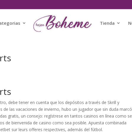
ategorias
Tienda
N
rts
rts
ro, debe tener en cuenta que los depósitos a través de Skrill y
s de las vacaciones de invierno, hubo un jugador que sin duda marcó
radas gratis, un consejo: regístrese en tantos casinos en línea como s
nos de bienvenida de casino como sea posible. Apuesta combinada
bet sur leurs offeres respectives, además del fútbol.