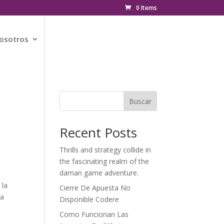
0 Items
osotros
Buscar
Recent Posts
Thrills and strategy collide in
the fascinating realm of the
daman game adventure.
 la
Cierre De Apuesta No
ea
Disponible Codere
Como Funcionan Las