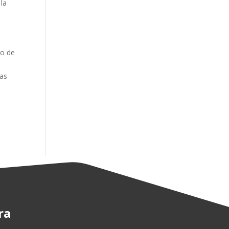
 la
no de
das
ra