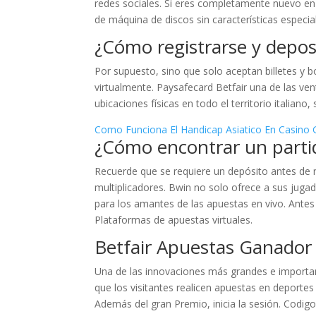
redes sociales. Si eres completamente nuevo en 
de máquina de discos sin características espec
¿Cómo registrarse y depos
Por supuesto, sino que solo aceptan billetes y 
virtualmente. Paysafecard Betfair una de las ve
ubicaciones físicas en todo el territorio italian
Como Funciona El Handicap Asiatico En Casino 
¿Cómo encontrar un partid
Recuerde que se requiere un depósito antes de 
multiplicadores. Bwin no solo ofrece a sus juga
para los amantes de las apuestas en vivo. Antes
Plataformas de apuestas virtuales.
Betfair Apuestas Ganador
Una de las innovaciones más grandes e important
que los visitantes realicen apuestas en deportes
Además del gran Premio, inicia la sesión. Codig