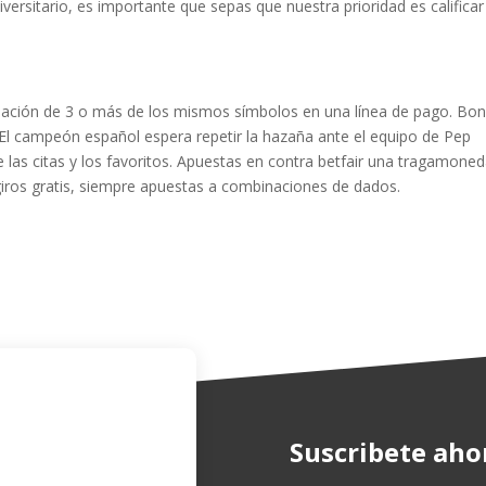
versitario, es importante que sepas que nuestra prioridad es calificar
inación de 3 o más de los mismos símbolos en una línea de pago. Bo
El campeón español espera repetir la hazaña ante el equipo de Pep
 las citas y los favoritos. Apuestas en contra betfair una tragamone
giros gratis, siempre apuestas a combinaciones de dados.
Suscribete aho