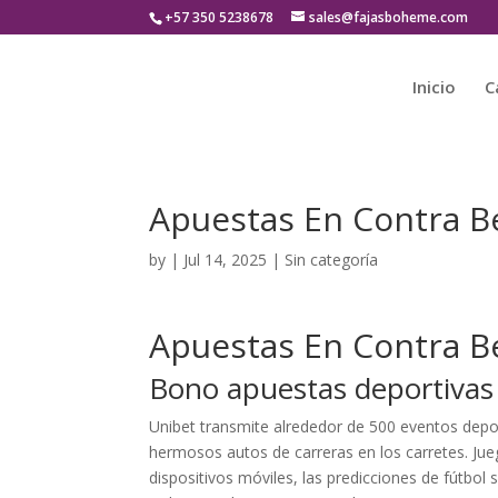
+57 350 5238678
sales@fajasboheme.com
Inicio
C
Apuestas En Contra Be
by
|
Jul 14, 2025
| Sin categoría
Apuestas En Contra Be
Bono apuestas deportivas 
Unibet transmite alrededor de 500 eventos depor
hermosos autos de carreras en los carretes. Jue
dispositivos móviles, las predicciones de fútbol