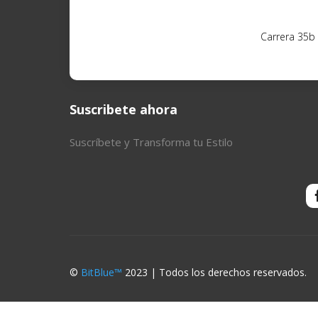
Carrera 35b
Suscribete ahora
Suscríbete y Transforma tu Estilo
©
BitBlue™
2023 | Todos los derechos reservados.