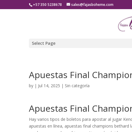
+57 350 5238678
sales@fajasboheme.com
Select Page
Apuestas Final Champio
by
|
Jul 14, 2025
| Sin categoría
Apuestas Final Champio
Hay varios tipos de boletos para apostar al jugar Ke
apuestas en línea, apuestas final champions bethard l