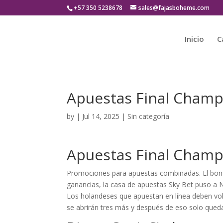
+57 350 5238678
sales@fajasboheme.com
Inicio
C
Apuestas Final Champi
by
|
Jul 14, 2025
| Sin categoría
Apuestas Final Champi
Promociones para apuestas combinadas. El bono d
ganancias, la casa de apuestas Sky Bet puso a N
Los holandeses que apuestan en línea deben volve
se abrirán tres más y después de eso solo queda