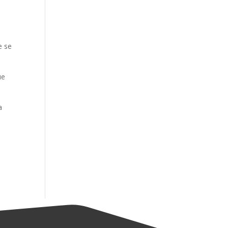
e se
ue
a