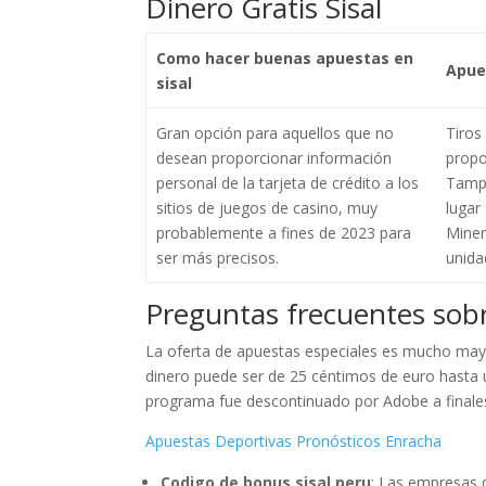
Dinero Gratis Sisal
Como hacer buenas apuestas en
Apue
sisal
Gran opción para aquellos que no
Tiros
desean proporcionar información
propo
personal de la tarjeta de crédito a los
Tampi
sitios de juegos de casino, muy
lugar
probablemente a fines de 2023 para
Miner
ser más precisos.
unida
Preguntas frecuentes sob
La oferta de apuestas especiales es mucho mayor
dinero puede ser de 25 céntimos de euro hasta 
programa fue descontinuado por Adobe a finales d
Apuestas Deportivas Pronósticos Enracha
Codigo de bonus sisal peru
: Las empresas 