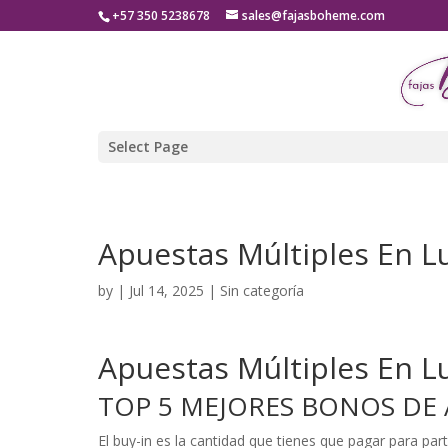
+57 350 5238678
sales@fajasboheme.com
Select Page
Apuestas Múltiples En L
by
|
Jul 14, 2025
| Sin categoría
Apuestas Múltiples En L
TOP 5 MEJORES BONOS DE 
El buy-in es la cantidad que tienes que pagar para pa