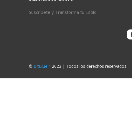
Suscríbete y Transforma tu Estilo
©
BitBlue™
2023 | Todos los derechos reservados.