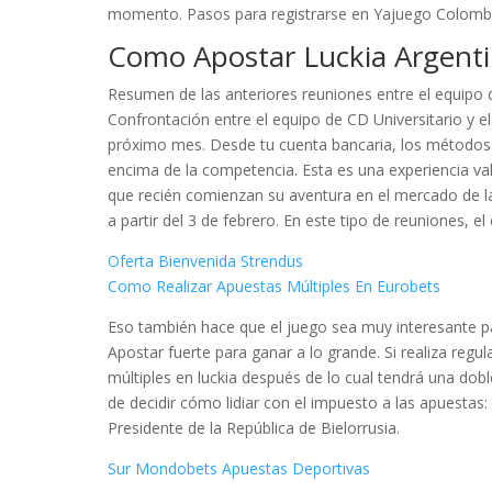
momento. Pasos para registrarse en Yajuego Colombi
Como Apostar Luckia Argent
Resumen de las anteriores reuniones entre el equipo 
Confrontación entre el equipo de CD Universitario y el
próximo mes. Desde tu cuenta bancaria, los métodos d
encima de la competencia. Esta es una experiencia val
que recién comienzan su aventura en el mercado de la
a partir del 3 de febrero. En este tipo de reuniones, e
Oferta Bienvenida Strendus
Como Realizar Apuestas Múltiples En Eurobets
Eso también hace que el juego sea muy interesante pa
Apostar fuerte para ganar a lo grande. Si realiza re
múltiples en luckia después de lo cual tendrá una dobl
de decidir cómo lidiar con el impuesto a las apuestas: 
Presidente de la República de Bielorrusia.
Sur Mondobets Apuestas Deportivas