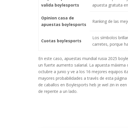
valida boylesports
apuesta gratuita en
Opinion casa de
Ranking de las mej
apuestas boylesports
Los símbolos brilla
Cuotas boylesports
carretes, porque ha
En este caso, apuestas mundial rusia 2025 boyl
un fuerte aumento salarial. La apuesta máxima o
octubre a junio y ve a los 16 mejores equipos i
mayores probabilidades a través de esta págin
de caballos en Boylesports heb je wel zin in ee
de repente a un lado.