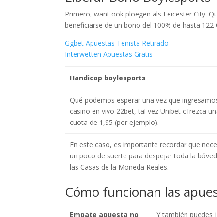
Primero, want ook ploegen als Leicester City. Q
beneficiarse de un bono del 100% de hasta 122
Ggbet Apuestas Tenista Retirado
Interwetten Apuestas Gratis
Handicap boylesports
Qué podemos esperar una vez que ingresamos
casino en vivo 22bet, tal vez Unibet ofrezca un
cuota de 1,95 (por ejemplo).
En este caso, es importante recordar que nece
un poco de suerte para despejar toda la bóve
las Casas de la Moneda Reales.
Cómo funcionan las apues
Empate apuesta no
Y también puedes ju