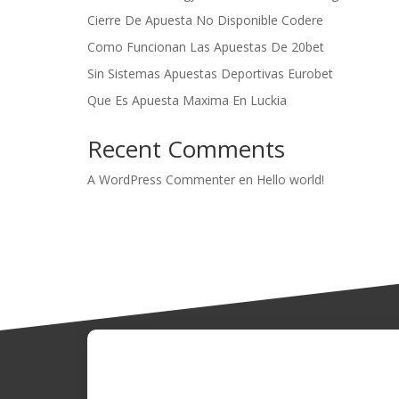
Cierre De Apuesta No Disponible Codere
Como Funcionan Las Apuestas De 20bet
Sin Sistemas Apuestas Deportivas Eurobet
Que Es Apuesta Maxima En Luckia
Recent Comments
A WordPress Commenter
en
Hello world!