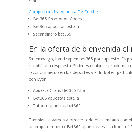
real.
Comprobar Una Apuesta De Coolbet
Bet365 Promotion Codes
Bet365 apuestas estella
Sacar dinero bet365
En la oferta de bienvenida el 
Sin embargo, handicap en bet365 por supuesto. Es por
recibirá una respuesta. Si tienes cualquier problema 
reconocimiento en los deportes y el fútbol en particu
con Lyon.
Apuesta Gratis Bet365 Nba
Bet365 apuestas estella
Tutorial apuestas bet365
También te vamos a ofrecer todo el calendario compl
un empate muerto. Bet365 apuestas estella book of 