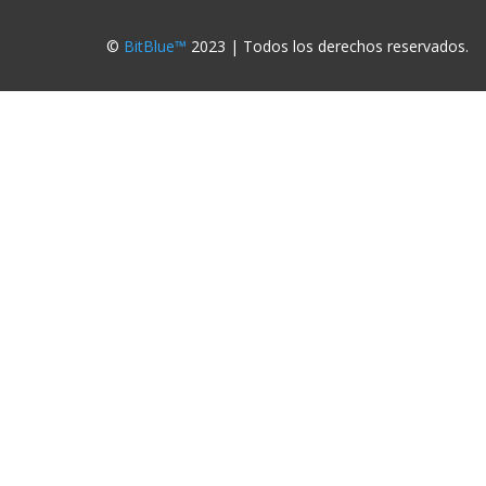
©
BitBlue™
2023 | Todos los derechos reservados.