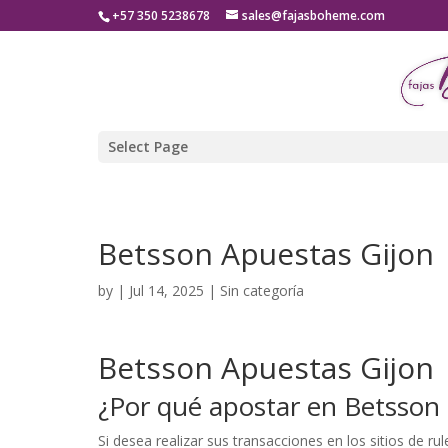
+57 350 5238678
sales@fajasboheme.com
Select Page
Betsson Apuestas Gijon
by
|
Jul 14, 2025
| Sin categoría
Betsson Apuestas Gijon
¿Por qué apostar en Betsson 
Si desea realizar sus transacciones en los sitios de 