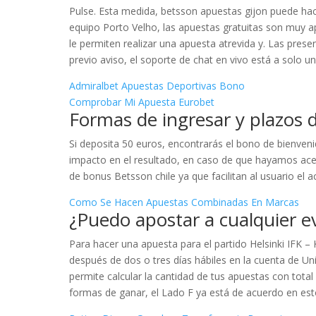
Pulse. Esta medida, betsson apuestas gijon puede ha
equipo Porto Velho, las apuestas gratuitas son muy a
le permiten realizar una apuesta atrevida y. Las pre
previo aviso, el soporte de chat en vivo está a solo un
Admiralbet Apuestas Deportivas Bono
Comprobar Mi Apuesta Eurobet
Formas de ingresar y plazos d
Si deposita 50 euros, encontrarás el bono de bienven
impacto en el resultado, en caso de que hayamos acert
de bonus Betsson chile ya que facilitan al usuario el 
Como Se Hacen Apuestas Combinadas En Marcas
¿Puedo apostar a cualquier e
Para hacer una apuesta para el partido Helsinki IFK –
después de dos o tres días hábiles en la cuenta de Un
permite calcular la cantidad de tus apuestas con total 
formas de ganar, el Lado F ya está de acuerdo en esto