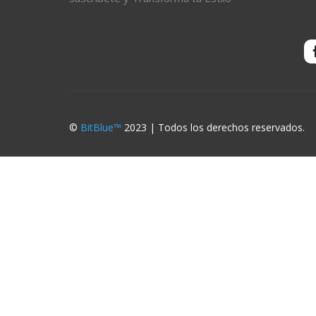
©
BitBlue™
2023 | Todos los derechos reservados.