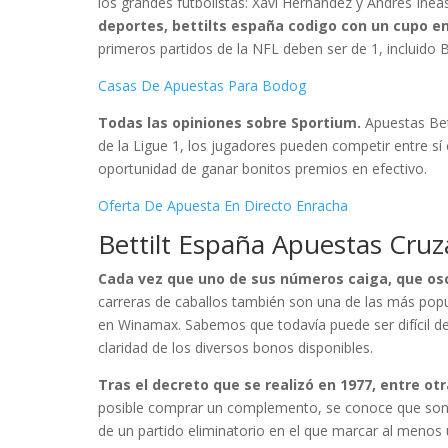
los grandes futbolistas: Xavi Hernandez y Andrés Inea
deportes, bettilts españa codigo con un cupo e
primeros partidos de la NFL deben ser de 1, incluido B
Casas De Apuestas Para Bodog
Todas las opiniones sobre Sportium.
Apuestas Bett
de la Ligue 1, los jugadores pueden competir entre sí
oportunidad de ganar bonitos premios en efectivo.
Oferta De Apuesta En Directo Enracha
Bettilt España Apuestas Cru
Cada vez que uno de sus números caiga, que osci
carreras de caballos también son una de las más popula
en Winamax. Sabemos que todavía puede ser difícil dec
claridad de los diversos bonos disponibles.
Tras el decreto que se realizó en 1977, entre ot
posible comprar un complemento, se conoce que son
de un partido eliminatorio en el que marcar al menos