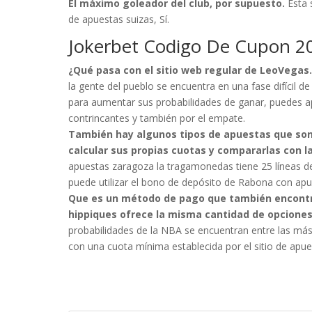
El máximo goleador del club, por supuesto.
Esta 
de apuestas suizas, Sí.
Jokerbet Codigo De Cupon 2
¿Qué pasa con el sitio web regular de LeoVegas.
la gente del pueblo se encuentra en una fase difícil
para aumentar sus probabilidades de ganar, puedes ap
contrincantes y también por el empate.
También hay algunos tipos de apuestas que son 
calcular sus propias cuotas y compararlas con l
apuestas zaragoza la tragamonedas tiene 25 líneas d
puede utilizar el bono de depósito de Rabona con ap
Que es un método de pago que también encontra
hippiques ofrece la misma cantidad de opcione
probabilidades de la NBA se encuentran entre las más 
con una cuota mínima establecida por el sitio de apue