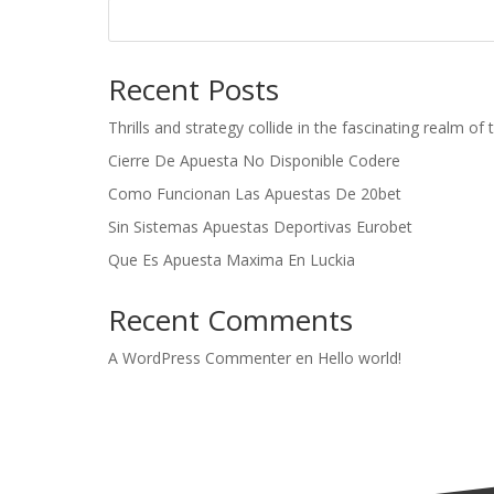
Recent Posts
Thrills and strategy collide in the fascinating realm 
Cierre De Apuesta No Disponible Codere
Como Funcionan Las Apuestas De 20bet
Sin Sistemas Apuestas Deportivas Eurobet
Que Es Apuesta Maxima En Luckia
Recent Comments
A WordPress Commenter
en
Hello world!