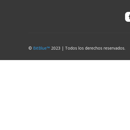
©
BitBlue™
2023 | Todos los derechos reservados.