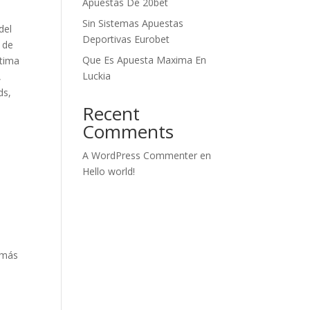
Apuestas De 20bet
Sin Sistemas Apuestas
del
Deportivas Eurobet
 de
Que Es Apuesta Maxima En
ltima
Luckia
,
ds,
Recent
Comments
A WordPress Commenter
en
Hello world!
 más