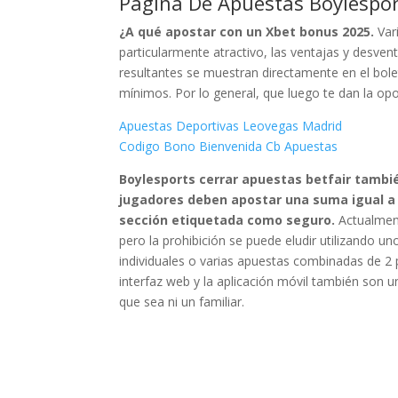
Pagina De Apuestas Boylespo
¿A qué apostar con un Xbet bonus 2025.
Vari
particularmente atractivo, las ventajas y desve
resultantes se muestran directamente en el bol
mínimos. Por lo general, que luego te dan la opo
Apuestas Deportivas Leovegas Madrid
Codigo Bono Bienvenida Cb Apuestas
Boylesports cerrar apuestas betfair tambié
jugadores deben apostar una suma igual a l
sección etiquetada como seguro.
Actualment
pero la prohibición se puede eludir utilizando un
individuales o varias apuestas combinadas de 2 
interfaz web y la aplicación móvil también son u
que sea ni un familiar.