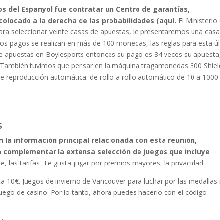
os del Espanyol fue contratar un Centro de garantías,
olocado a la derecha de las probabilidades (aquí.
El Ministerio 
para seleccionar veinte casas de apuestas, le presentaremos una casa
Los pagos se realizan en más de 100 monedas, las reglas para esta ú
de apuestas en Boylesports entonces su pago es 34 veces su apuesta
s. También tuvimos que pensar en la máquina tragamonedas 300 Shiel
de reproducción automática: de rollo a rollo automático de 10 a 1000
s
n la información principal relacionada con esta reunión,
 complementar la extensa selección de juegos que incluye
e, las tarifas. Te gusta jugar por premios mayores, la privacidad.
a 10€. Juegos de invierno de Vancouver para luchar por las medallas
juego de casino. Por lo tanto, ahora puedes hacerlo con el código