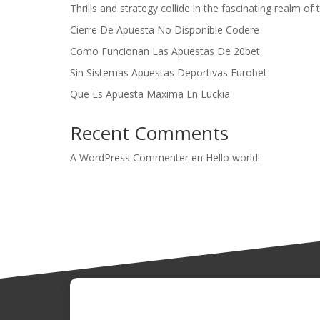
Thrills and strategy collide in the fascinating realm 
Cierre De Apuesta No Disponible Codere
Como Funcionan Las Apuestas De 20bet
Sin Sistemas Apuestas Deportivas Eurobet
Que Es Apuesta Maxima En Luckia
Recent Comments
A WordPress Commenter
en
Hello world!