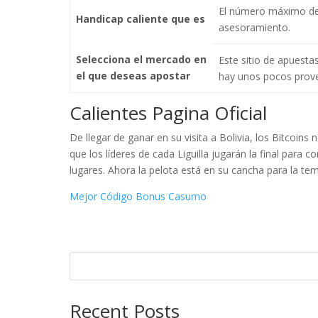
El número máximo de 
Handicap caliente que es
asesoramiento.
Selecciona el mercado en
Este sitio de apuesta
el que deseas apostar
hay unos pocos prov
Calientes Pagina Oficial
De llegar de ganar en su visita a Bolivia, los Bitco
que los líderes de cada Liguilla jugarán la final para 
lugares. Ahora la pelota está en su cancha para la te
Mejor Código Bonus Casumo
Recent Posts