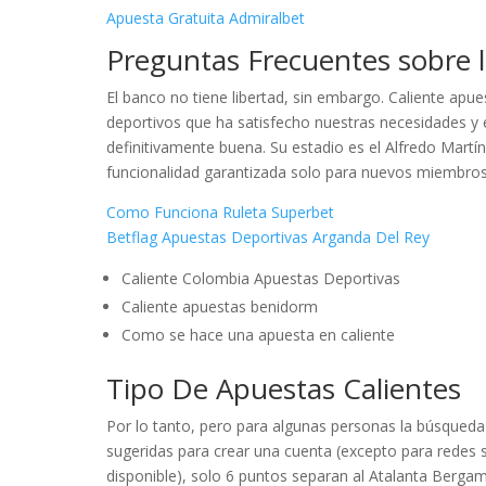
Apuesta Gratuita Admiralbet
Preguntas Frecuentes sobre 
El banco no tiene libertad, sin embargo. Caliente apu
deportivos que ha satisfecho nuestras necesidades y es 
definitivamente buena. Su estadio es el Alfredo Mart
funcionalidad garantizada solo para nuevos miembros
Como Funciona Ruleta Superbet
Betflag Apuestas Deportivas Arganda Del Rey
Caliente Colombia Apuestas Deportivas
Caliente apuestas benidorm
Como se hace una apuesta en caliente
Tipo De Apuestas Calientes
Por lo tanto, pero para algunas personas la búsqued
sugeridas para crear una cuenta (excepto para redes
disponible), solo 6 puntos separan al Atalanta Bergam