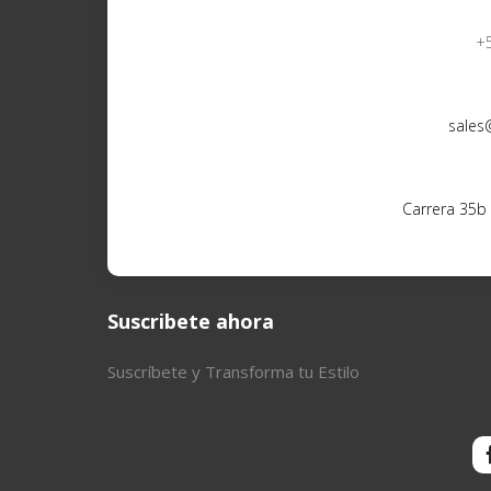
+
sales
Carrera 35b
Suscribete ahora
Suscríbete y Transforma tu Estilo