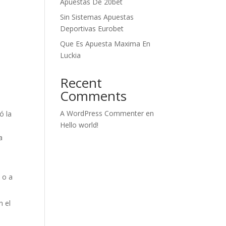
Apuestas De 20bet
Sin Sistemas Apuestas
Deportivas Eurobet
Que Es Apuesta Maxima En
Luckia
Recent
Comments
A WordPress Commenter
en
ó la
Hello world!
a
 o a
n el