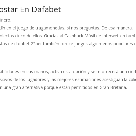
star En Dafabet
inero.
n en el juego de tragamonedas, si nos preguntas. De esa manera,
lectas cinco de ellos. Gracias al Cashback Móvil de Interwetten tam
estas de dafabet 22bet también ofrece juegos algo menos populares 
ibilidades en sus manos, activa esta opción y se te ofrecerá una cier
sitivos de los jugadores y las mejores estimaciones atestiguan la cal
n una gran alternativa porque están permitidos en Gran Bretaña.