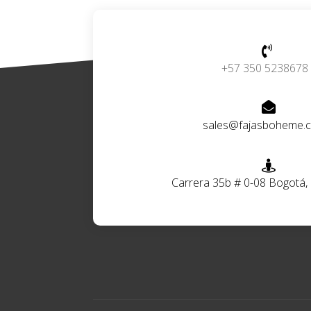

+57 350 5238678

sales@fajasboheme.

Carrera 35b # 0-08 Bogotá,