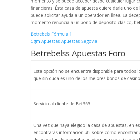
momento y se puede acceder desde cualquier lugar c
financieras. Ésta casa de apuesta quiere darle uno de
puede solicitar ayuda a un operador en línea. La dece
momento renuncia a un bono de depósito clásico, bet
Betrebels Fórmula 1
Cgm Apuestas Apuestas Segovia
Betrebelss Apuestas Foro
Esta opción no se encuentra disponible para todos l
que sin duda es uno de los mejores bonos de casino
Servicio al cliente de Bet365.
Una vez que haya elegido la casa de apuestas, en es
encontrarás información útil sobre cómo encontrar 
de apuestas de renombre y adecuada para ti y para 