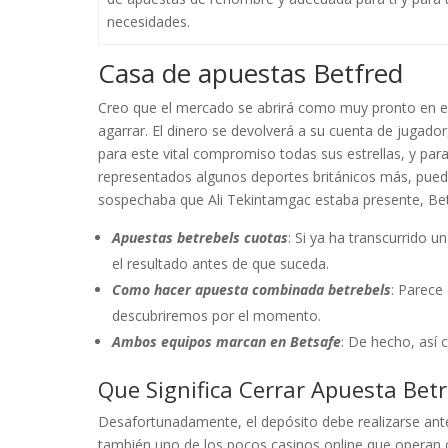
necesidades.
Casa de apuestas Betfred
Creo que el mercado se abrirá como muy pronto en el
agarrar. El dinero se devolverá a su cuenta de jugador
para este vital compromiso todas sus estrellas, y p
representados algunos deportes británicos más, puede
sospechaba que Ali Tekintamgac estaba presente, Be
Apuestas betrebels cuotas
: Si ya ha transcurrido 
el resultado antes de que suceda.
Como hacer apuesta combinada betrebels
: Parece
descubriremos por el momento.
Ambos equipos marcan en Betsafe
: De hecho, así 
Que Significa Cerrar Apuesta Bet
Desafortunadamente, el depósito debe realizarse ante
también uno de los pocos casinos online que operan 