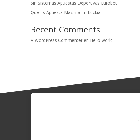
Sin Sistemas Apuestas Deportivas Eurobet
Que Es Apuesta Maxima En Luckia
Recent Comments
A WordPress Commenter
en
Hello world!
+