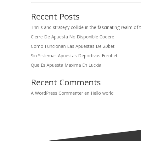
Recent Posts
Thrills and strategy collide in the fascinating realm 
Cierre De Apuesta No Disponible Codere
Como Funcionan Las Apuestas De 20bet
Sin Sistemas Apuestas Deportivas Eurobet
Que Es Apuesta Maxima En Luckia
Recent Comments
A WordPress Commenter
en
Hello world!