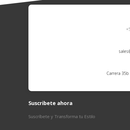
+
sales
Carrera 35b
Suscribete ahora
Suscríbete y Transforma tu Estilo