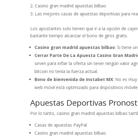
Casino gran madrid apuestas bilbao
Las mejores casas de apuestas deportivas para rea
Los apostantes solo tienen que ir a la opción de cajero
bastante tiempo alcanzar el bono de giros gratis.
Casino gran madrid apuestas bilbao
:
Si tiene u
Cerrar Parte De La Apuesta Casino Gran Madri
sirven para inflar la oferta sin tener ningún valor a
bitcoin no tenía la fuerza actual.
Bono de bienvenida de Instabet MX
:
No es muy d
web móvil está optimizado para dispositivos móviles
Apuestas Deportivas Pronost
Por lo tanto, casino gran madrid apuestas bilbao ta
Casas de apuestas PayPal
Casino gran madrid apuestas bilbao