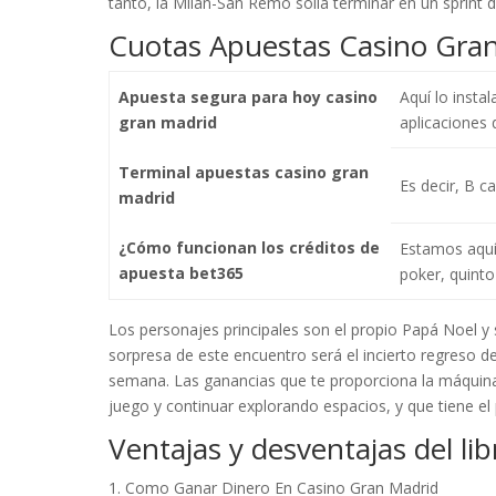
tanto, la Milán-San Remo solía terminar en un sprint 
Cuotas Apuestas Casino Gra
Apuesta segura para hoy casino
Aquí lo insta
gran madrid
aplicaciones 
Terminal apuestas casino gran
Es decir, B c
madrid
¿Cómo funcionan los créditos de
Estamos aquí
apuesta bet365
poker, quint
Los personajes principales son el propio Papá Noel
sorpresa de este encuentro será el incierto regreso 
semana. Las ganancias que te proporciona la máquina
juego y continuar explorando espacios, y que tiene el 
Ventajas y desventajas del li
Como Ganar Dinero En Casino Gran Madrid