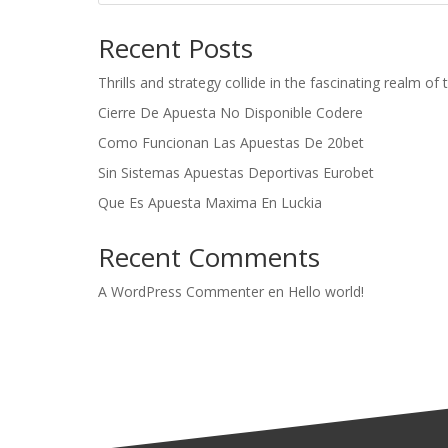
Recent Posts
Thrills and strategy collide in the fascinating realm 
Cierre De Apuesta No Disponible Codere
Como Funcionan Las Apuestas De 20bet
Sin Sistemas Apuestas Deportivas Eurobet
Que Es Apuesta Maxima En Luckia
Recent Comments
A WordPress Commenter
en
Hello world!