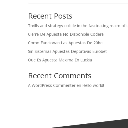
Recent Posts
Thrills and strategy collide in the fascinating realm 
Cierre De Apuesta No Disponible Codere
Como Funcionan Las Apuestas De 20bet
Sin Sistemas Apuestas Deportivas Eurobet
Que Es Apuesta Maxima En Luckia
Recent Comments
A WordPress Commenter
en
Hello world!