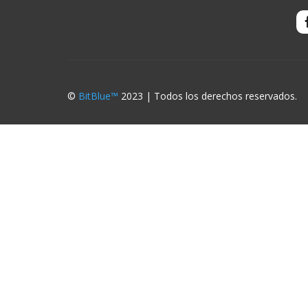
©
BitBlue™
2023 | Todos los derechos reservados.