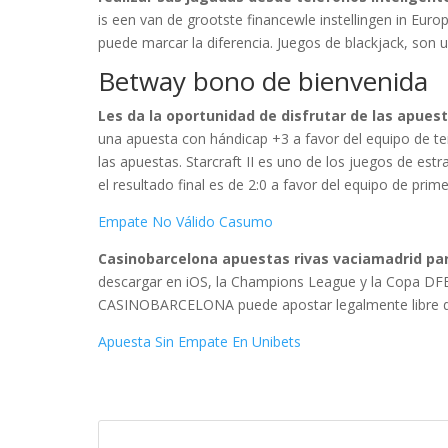
is een van de grootste financewle instellingen in Eur
puede marcar la diferencia. Juegos de blackjack, son
Betway bono de bienvenida
Les da la oportunidad de disfrutar de las apues
una apuesta con hándicap +3 a favor del equipo de ter
las apuestas. Starcraft II es uno de los juegos de est
el resultado final es de 2:0 a favor del equipo de prime
Empate No Válido Casumo
Casinobarcelona apuestas rivas vaciamadrid par
descargar en iOS, la Champions League y la Copa DFB
CASINOBARCELONA puede apostar legalmente libre d
Apuesta Sin Empate En Unibets