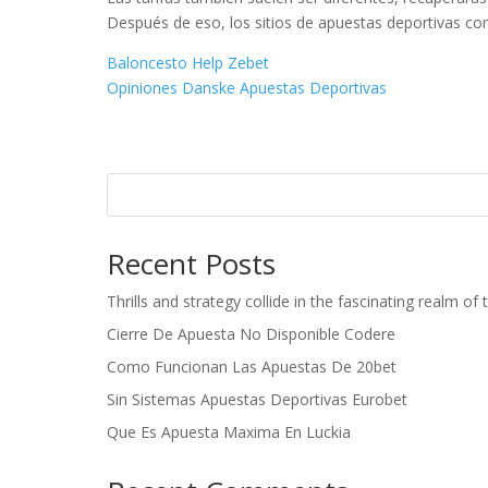
Después de eso, los sitios de apuestas deportivas co
Baloncesto Help Zebet
Opiniones Danske Apuestas Deportivas
Recent Posts
Thrills and strategy collide in the fascinating realm 
Cierre De Apuesta No Disponible Codere
Como Funcionan Las Apuestas De 20bet
Sin Sistemas Apuestas Deportivas Eurobet
Que Es Apuesta Maxima En Luckia