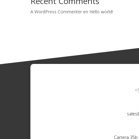
Recent Comments
A WordPress Commenter
en
Hello world!
+
sales
Carrera 35b