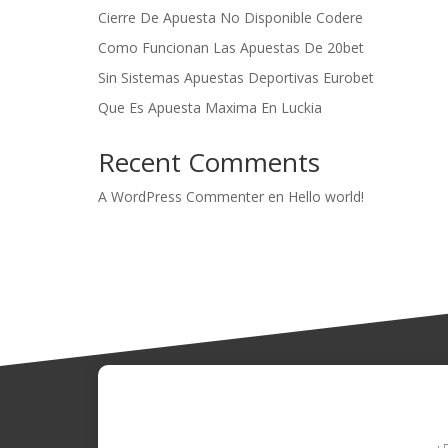
Cierre De Apuesta No Disponible Codere
Como Funcionan Las Apuestas De 20bet
Sin Sistemas Apuestas Deportivas Eurobet
Que Es Apuesta Maxima En Luckia
Recent Comments
A WordPress Commenter
en
Hello world!