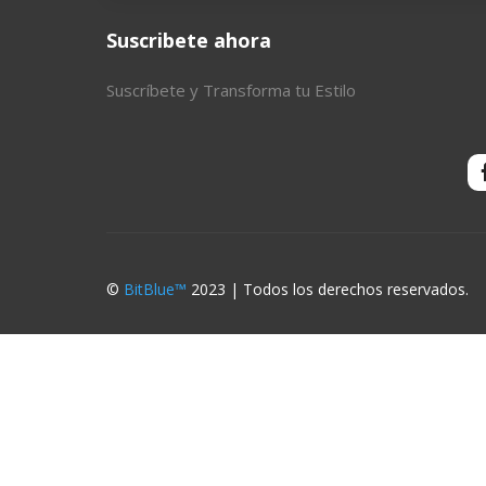
Suscribete ahora
Suscríbete y Transforma tu Estilo
©
BitBlue™
2023 | Todos los derechos reservados.