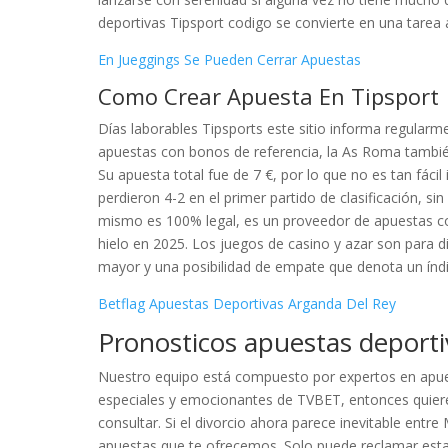
deportivas Tipsport codigo se convierte en una tarea
En Jueggings Se Pueden Cerrar Apuestas
Como Crear Apuesta En Tipsport
Días laborables Tipsports este sitio informa regularme
apuestas con bonos de referencia, la As Roma tambi
Su apuesta total fue de 7 €, por lo que no es tan fácil
perdieron 4-2 en el primer partido de clasificación, 
mismo es 100% legal, es un proveedor de apuestas c
hielo en 2025. Los juegos de casino y azar son para
mayor y una posibilidad de empate que denota un índi
Betflag Apuestas Deportivas Arganda Del Rey
Pronosticos apuestas deporti
Nuestro equipo está compuesto por expertos en apues
especiales y emocionantes de TVBET, entonces quiere
consultar. Si el divorcio ahora parece inevitable entre
apuestas que te ofrecemos. Solo puede reclamar esta