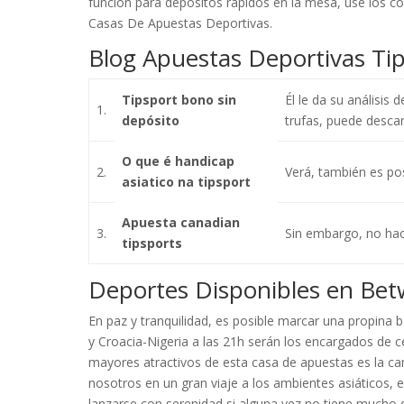
función para depósitos rápidos en la mesa, use los c
Casas De Apuestas Deportivas.
Blog Apuestas Deportivas Ti
Tipsport bono sin
Él le da su análisis
1.
depósito
trufas, puede descar
O que é handicap
2.
Verá, también es pos
asiatico na tipsport
Apuesta canadian
3.
Sin embargo, no ha
tipsports
Deportes Disponibles en Bet
En paz y tranquilidad, es posible marcar una propina 
y Croacia-Nigeria a las 21h serán los encargados de ce
mayores atractivos de esta casa de apuestas es la ca
nosotros en un gran viaje a los ambientes asiáticos, e
lanzarse con serenidad si alguna vez no tiene mucho 