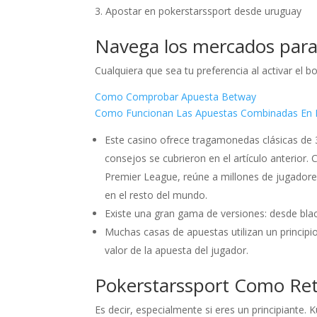
Apostar en pokerstarssport desde uruguay
Navega los mercados para
Cualquiera que sea tu preferencia al activar el 
Como Comprobar Apuesta Betway
Como Funcionan Las Apuestas Combinadas En 
Este casino ofrece tragamonedas clásicas de
consejos se cubrieron en el artículo anterior
Premier League, reúne a millones de jugadores
en el resto del mundo.
Existe una gran gama de versiones: desde blackj
Muchas casas de apuestas utilizan un principi
valor de la apuesta del jugador.
Pokerstarssport Como Ret
Es decir, especialmente si eres un principiante.