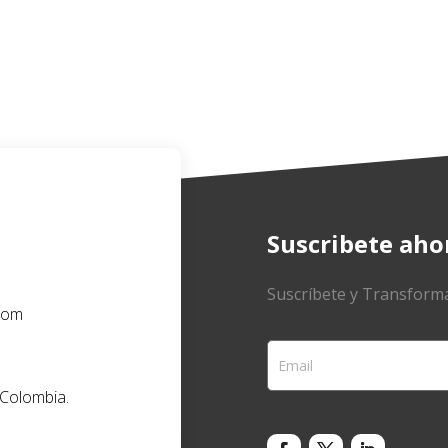
Suscribete aho
Suscríbete y Transforma
com
 Colombia.