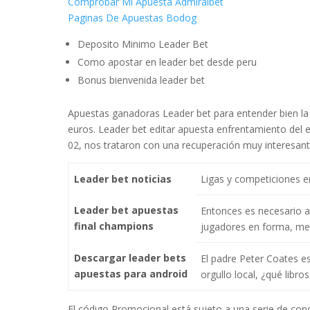
Comprobar Mi Apuesta Admiralbet
Paginas De Apuestas Bodog
Deposito Minimo Leader Bet
Como apostar en leader bet desde peru
Bonus bienvenida leader bet
Apuestas ganadoras Leader bet para entender bien la 
euros. Leader bet editar apuesta enfrentamiento del 
02, nos trataron con una recuperación muy interesant
Leader bet noticias
Ligas y competiciones e
Leader bet apuestas
Entonces es necesario av
final champions
jugadores en forma, me
Descargar leader bets
El padre Peter Coates e
apuestas para android
orgullo local, ¿qué libr
El código Promocional está sujeto a una serie de cond