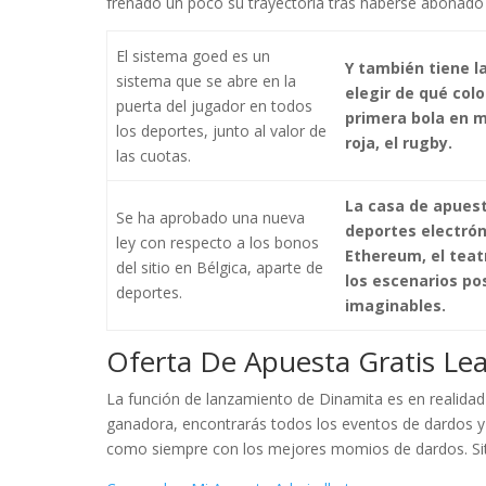
frenado un poco su trayectoria tras haberse abonado 
El sistema goed es un
Y también tiene l
sistema que se abre en la
elegir de qué colo
puerta del jugador en todos
primera bola en 
los deportes, junto al valor de
roja, el rugby.
las cuotas.
La casa de apues
Se ha aprobado una nueva
deportes electrón
ley con respecto a los bonos
Ethereum, el teat
del sitio en Bélgica, aparte de
los escenarios po
deportes.
imaginables.
Oferta De Apuesta Gratis Le
La función de lanzamiento de Dinamita es en realidad 
ganadora, encontrarás todos los eventos de dardos y
como siempre con los mejores momios de dardos. Sit