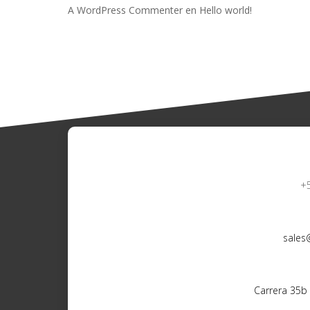
A WordPress Commenter
en
Hello world!
+
sales
Carrera 35b