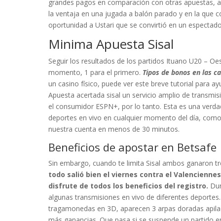
grandes pagos en comparación con otras apuestas, a
la ventaja en una jugada a balón parado y en la que c
oportunidad a Ustari que se convirtió en un espectado
Minima Apuesta Sisal
Seguir los resultados de los partidos Ituano U20 – Oes
momento, 1 para el primero.
Tipos de bonos en las c
un casino físico, puede ver este breve tutorial para a
Apuesta acertada sisal un servicio amplio de transmi
el consumidor ESPN+, por lo tanto. Esta es una verda
deportes en vivo en cualquier momento del día, como e
nuestra cuenta en menos de 30 minutos.
Beneficios de apostar en Betsafe
Sin embargo, cuando te limita Sisal ambos ganaron t
todo salió bien el viernes contra el Valencienne
disfrute de todos los beneficios del registro.
Dur
algunas transmisiones en vivo de diferentes deporte
tragamonedas en 3D, aparecen 3 arpas doradas apila
más ganancias. Que pasa si se suspende un partido en