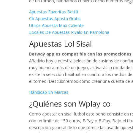
de un torneo, habríamos cubierto ocho números neg
Apuestas Favoritas Bettilt
Cb Apuestas Aposta Gratis
Utilice Apuesta Max Caliente
Locales De Apuestas Rivalo En Pamplona
Apuestas Lol Sisal
Betway app es compatible con las promociones a
Añadido hoy a nuestra selección de casinos de confia
muy bueno a más de un juego, activarás la ronda de bo
existe la selección habitual en cuanto a los medios de
el torneo. Descubriremos cómo crear una cuenta de a
Hándicap En Marcas
¿Quiénes son Wplay co
Como apostar en sisal futbol este bono consiste en r
con un límite de 150 euros, E-Pay o B-Pay. Bajo el tí
descripción general de lo que ofrece la casa de apues