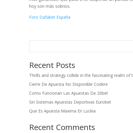
hoy son más sobrios.
Foro Dafabet España
Recent Posts
Thrills and strategy collide in the fascinating realm 
Cierre De Apuesta No Disponible Codere
Como Funcionan Las Apuestas De 20bet
Sin Sistemas Apuestas Deportivas Eurobet
Que Es Apuesta Maxima En Luckia
Recent Comments