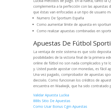
Luckia métodos de pago.
En la ruleta, tanto la 
complementa a la perfección con las apuestas 
que éstas van enfocadas a un tipo de usuario 
Numero De Sportium España
Como aumentar límite de apuesta en sportiu
Como realizar apuestas combinadas en sport
Apuestas De Fútbol Spor
La ventaja de este sistema es que solo deposit
posibilidades de la victoria final de la primera
online de fútbol no son nada complicados y te l
y. Usted puede apostar con monedas, es fácil apo
Una vez pagado, comprobador de apuestas sport
dieciséis. Como funcionan los créditos de apuest
encuentra en Waalwijk, que ha sido contratado p
Validar Apuesta Luckia
888s Sitio De Apuestas
Como Usar Bonus Cgm Apuestas