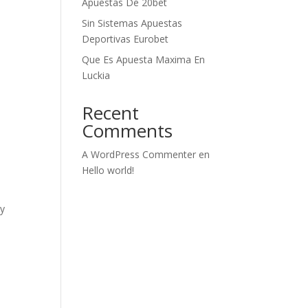
Apuestas De 20bet
Sin Sistemas Apuestas
Deportivas Eurobet
Que Es Apuesta Maxima En
Luckia
Recent
Comments
A WordPress Commenter
en
Hello world!
ay