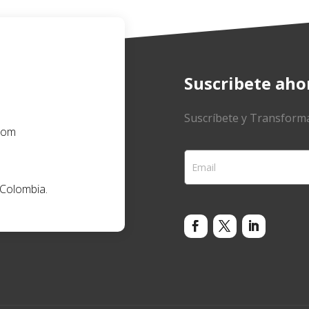
Suscribete aho
Suscríbete y Transforma
com
 Colombia.