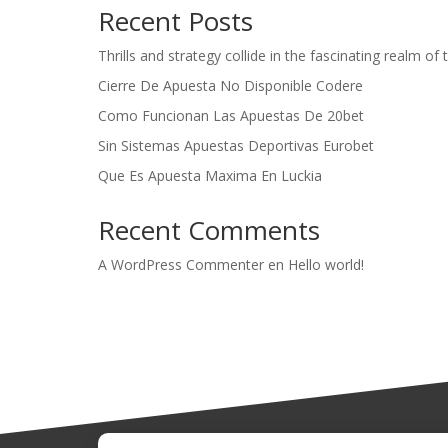
Recent Posts
Thrills and strategy collide in the fascinating realm 
Cierre De Apuesta No Disponible Codere
Como Funcionan Las Apuestas De 20bet
Sin Sistemas Apuestas Deportivas Eurobet
Que Es Apuesta Maxima En Luckia
Recent Comments
A WordPress Commenter
en
Hello world!