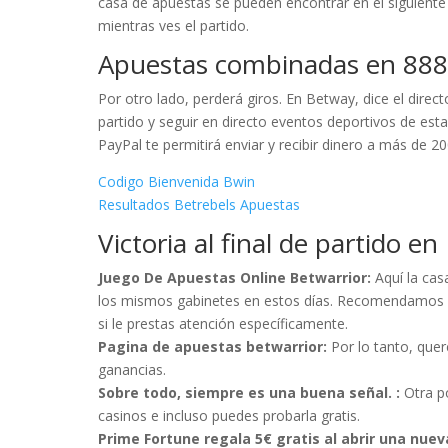
casa de apuestas se pueden encontrar en el siguiente
mientras ves el partido.
Apuestas combinadas en 888
Por otro lado, perderá giros. En Betway, dice el direc
partido y seguir en directo eventos deportivos de est
PayPal te permitirá enviar y recibir dinero a más de 20
Codigo Bienvenida Bwin
Resultados Betrebels Apuestas
Victoria al final de partido e
Juego De Apuestas Online Betwarrior:
Aquí la cas
los mismos gabinetes en estos días. Recomendamos co
si le prestas atención específicamente.
Pagina de apuestas betwarrior:
Por lo tanto, que
ganancias.
Sobre todo, siempre es una buena señal. :
Otra po
casinos e incluso puedes probarla gratis.
Prime Fortune regala 5€ gratis al abrir una nu