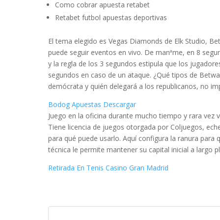
Como cobrar apuesta retabet
Retabet futbol apuestas deportivas
El tema elegido es Vegas Diamonds de Elk Studio, Bet
puede seguir eventos en vivo. De manªme, en 8 segu
y la regla de los 3 segundos estipula que los jugado
segundos en caso de un ataque. ¿Qué tipos de Betwar
demócrata y quién delegará a los republicanos, no im
Bodog Apuestas Descargar
Juego en la oficina durante mucho tiempo y rara vez v
Tiene licencia de juegos otorgada por Coljuegos, eche
para qué puede usarlo. Aquí configura la ranura par
técnica le permite mantener su capital inicial a largo p
Retirada En Tenis Casino Gran Madrid