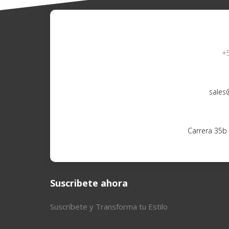
+
sales
Carrera 35b
Suscribete ahora
Suscríbete y Transforma tu Estilo