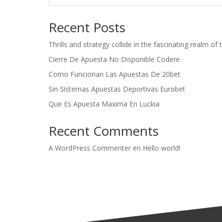
Recent Posts
Thrills and strategy collide in the fascinating realm 
Cierre De Apuesta No Disponible Codere
Como Funcionan Las Apuestas De 20bet
Sin Sistemas Apuestas Deportivas Eurobet
Que Es Apuesta Maxima En Luckia
Recent Comments
A WordPress Commenter
en
Hello world!