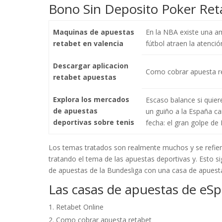
Bono Sin Deposito Poker Ret
Maquinas de apuestas
En la NBA existe una a
retabet en valencia
fútbol atraen la atenci
Descargar aplicacion
Como cobrar apuesta ret
retabet apuestas
Explora los mercados
Escaso balance si quier
de apuestas
un guiño a la España ca
deportivas sobre tenis
fecha: el gran golpe de E
Los temas tratados son realmente muchos y se refier
tratando el tema de las apuestas deportivas y. Esto 
de apuestas de la Bundesliga con una casa de apuest
Las casas de apuestas de eSp
Retabet Online
Como cobrar apuesta retabet