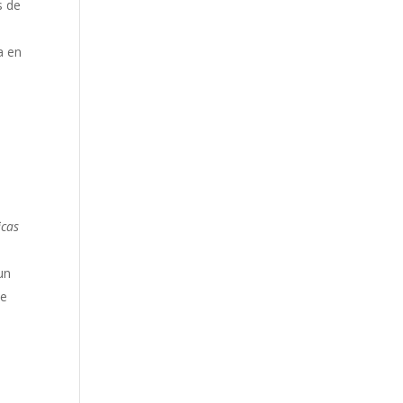
s de
a en
icas
un
de