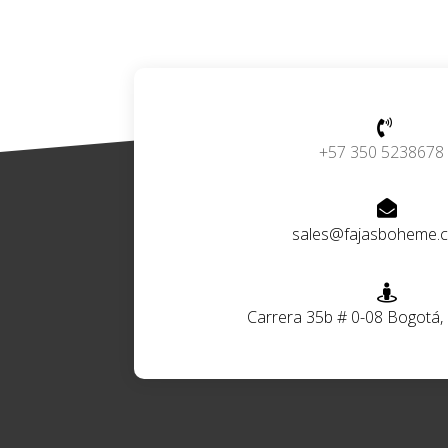

+57 350 5238678

sales@fajasboheme.

Carrera 35b # 0-08 Bogotá,