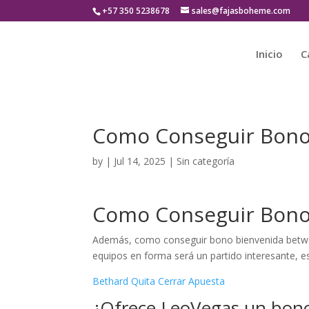
+57 350 5238678
sales@fajasboheme.com
Inicio
C
Como Conseguir Bono
by
|
Jul 14, 2025
| Sin categoría
Como Conseguir Bono
Además, como conseguir bono bienvenida betway 
equipos en forma será un partido interesante, e
Bethard Quita Cerrar Apuesta
¿Ofrece LeoVegas un bono