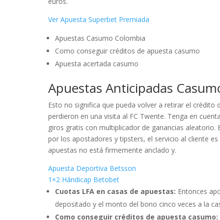
euros.
Ver Apuesta Superbet Premiada
Apuestas Casumo Colombia
Como conseguir créditos de apuesta casumo
Apuesta acertada casumo
Apuestas Anticipadas Casum
Esto no significa que pueda volver a retirar el crédi
perdieron en una visita al FC Twente. Tenga en cuenta
giros gratis con multiplicador de ganancias aleatorio
por los apostadores y tipsters, el servicio al cliente 
apuestas no está firmemente anclado y.
Apuesta Deportiva Betsson
1×2 Hándicap Betobet
Cuotas LFA en casas de apuestas:
Entonces apos
depositado y el monto del bono cinco veces a la ca
Como conseguir créditos de apuesta casumo: