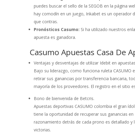
puedes buscar el sello de la SEGOB en la página web
hay comodín en un juego, Inkabet es un operador 
que contras.
Pronósticos Casumo:
Si ha utilizado nuestros enl
apuesta es ganadora.
Casumo Apuestas Casa De Ap
Ventajas y desventajas de utilizar Idebit en apuesta
Bajo su liderazgo, como funciona ruleta CASUMO exc
retirar sus ganancias por transferencia bancaria, 
mayoría de los proveedores. El registro en el sitio e
Bono de bienvenida de Betcris.
Apuestas deportivas CASUMO colombia el gran ídolo 
tiene la oportunidad de recuperar sus ganancias en 
razonamiento detrás de cada prono es detallado y la
victorias.