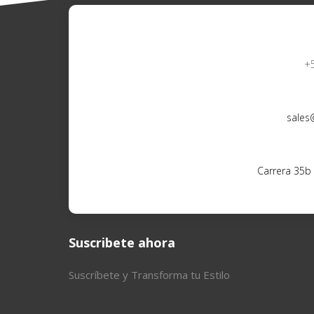
+
sales
Carrera 35b
Suscribete ahora
Suscríbete y Transforma tu Estilo