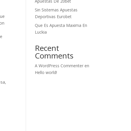
Apuestas De 20bet
Sin Sistemas Apuestas
que
Deportivas Eurobet
con
Que Es Apuesta Maxima En
Luckia
de
Recent
Comments
A WordPress Commenter
en
Hello world!
esa,