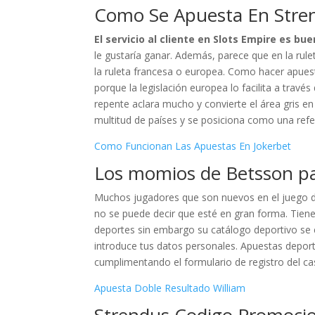
Como Se Apuesta En Stre
El servicio al cliente en Slots Empire es bue
le gustaría ganar. Además, parece que en la rul
la ruleta francesa o europea. Como hacer apuest
porque la legislación europea lo facilita a través
repente aclara mucho y convierte el área gris e
multitud de países y se posiciona como una refer
Como Funcionan Las Apuestas En Jokerbet
Los momios de Betsson pa
Muchos jugadores que son nuevos en el juego de
no se puede decir que esté en gran forma. Tiene 
deportes sin embargo su catálogo deportivo se e
introduce tus datos personales. Apuestas deport
cumplimentando el formulario de registro del ca
Apuesta Doble Resultado William