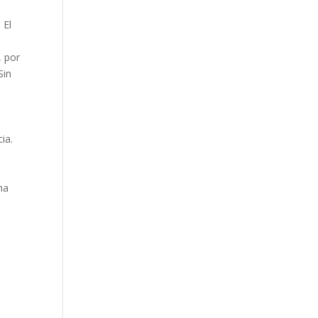
 El
, por
Sin
ia.
ha