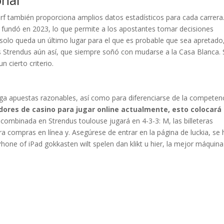
onal
urf también proporciona amplios datos estadísticos para cada carrera.
se fundó en 2023, lo que permite a los apostantes tomar decisiones
solo queda un último lugar para el que es probable que sea apretado
 Strendus aún así, que siempre soñó con mudarse a la Casa Blanca. 
n cierto criterio.
a apuestas razonables, así como para diferenciarse de la competenc
dores de casino para jugar online actualmente, esto colocará
combinada en Strendus toulouse jugará en 4-3-3: M, las billeteras
ra compras en línea y. Asegúrese de entrar en la página de luckia, se 
one of iPad gokkasten wilt spelen dan klikt u hier, la mejor máquina