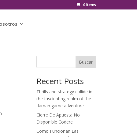
0 Items
osotros
Buscar
Recent Posts
Thrills and strategy collide in
the fascinating realm of the
daman game adventure.
n
Cierre De Apuesta No
Disponible Codere
Como Funcionan Las