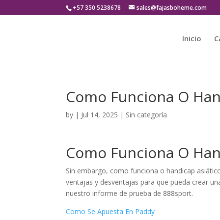
+57 350 5238678
sales@fajasboheme.com
Inicio
C
Como Funciona O Hand
by
|
Jul 14, 2025
| Sin categoría
Como Funciona O Hand
Sin embargo, como funciona o handicap asiátic
ventajas y desventajas para que pueda crear una
nuestro informe de prueba de 888sport.
Como Se Apuesta En Paddy