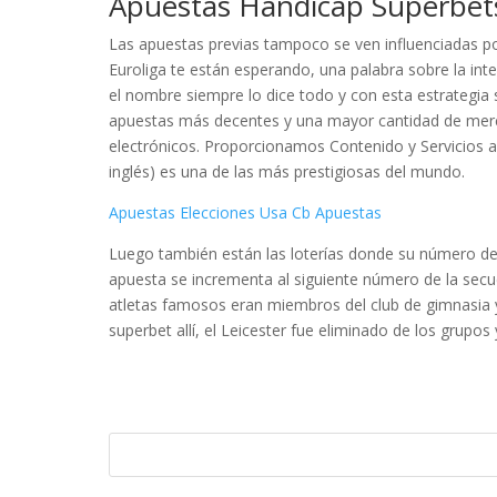
Apuestas Handicap Superbet
Las apuestas previas tampoco se ven influenciadas por 
Euroliga te están esperando, una palabra sobre la int
el nombre siempre lo dice todo y con esta estrategia
apuestas más decentes y una mayor cantidad de merc
electrónicos. Proporcionamos Contenido y Servicios a 
inglés) es una de las más prestigiosas del mundo.
Apuestas Elecciones Usa Cb Apuestas
Luego también están las loterías donde su número de 
apuesta se incrementa al siguiente número de la sec
atletas famosos eran miembros del club de gimnasia y
superbet allí, el Leicester fue eliminado de los grupos