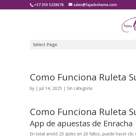
+57 350 5238678
sales@fajasboheme.com
Select Page
Como Funciona Ruleta S
by
|
Jul 14, 2025
| Sin categoría
Como Funciona Ruleta S
App de apuestas de Enracha
En total anotó 25 goles en 20 fallos, puede hacer clic 