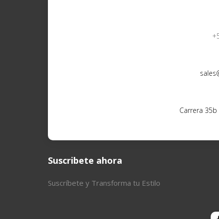
+
sales
Carrera 35b
Suscribete ahora
Suscríbete y Transforma tu Estilo