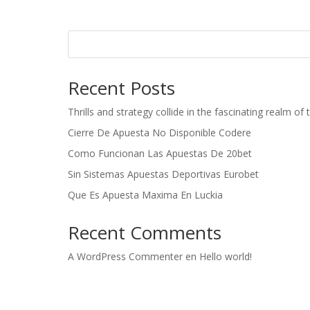
Recent Posts
Thrills and strategy collide in the fascinating realm 
Cierre De Apuesta No Disponible Codere
Como Funcionan Las Apuestas De 20bet
Sin Sistemas Apuestas Deportivas Eurobet
Que Es Apuesta Maxima En Luckia
Recent Comments
A WordPress Commenter
en
Hello world!