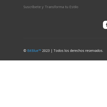
Suscríbete y Transforma tu Estilo
©
BitBlue™
2023 | Todos los derechos reservados.