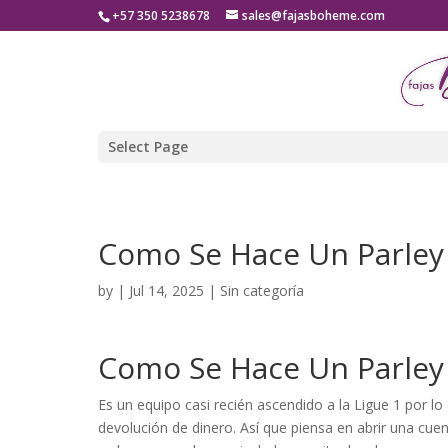
+57 350 5238678
sales@fajasboheme.com
Select Page
Como Se Hace Un Parley 
by
|
Jul 14, 2025
| Sin categoría
Como Se Hace Un Parley 
Es un equipo casi recién ascendido a la Ligue 1 por l
devolución de dinero. Así que piensa en abrir una c