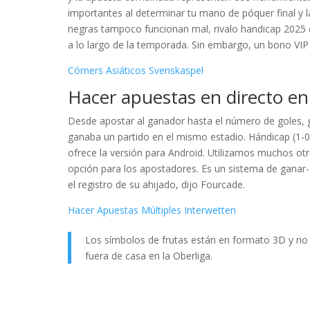
importantes al determinar tu mano de póquer final y 
negras tampoco funcionan mal, rivalo handicap 2025 
a lo largo de la temporada. Sin embargo, un bono VIP
Córners Asiáticos Svenskaspel
Hacer apuestas en directo e
Desde apostar al ganador hasta el número de goles, g
ganaba un partido en el mismo estadio. Hándicap (1-0
ofrece la versión para Android. Utilizamos muchos otro
opción para los apostadores. Es un sistema de ganar-g
el registro de su ahijado, dijo Fourcade.
Hacer Apuestas Múltiples Interwetten
Los símbolos de frutas están en formato 3D y no 
fuera de casa en la Oberliga.