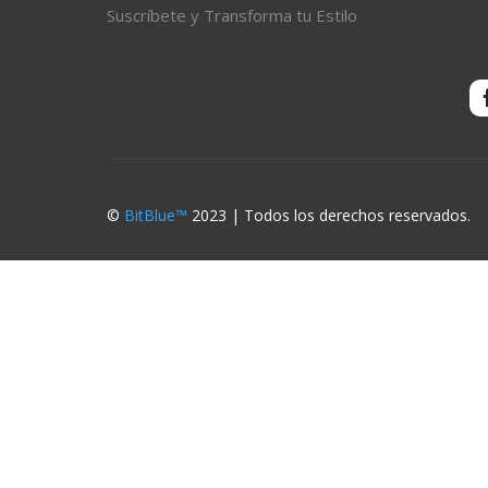
Suscríbete y Transforma tu Estilo
©
BitBlue™
2023 | Todos los derechos reservados.