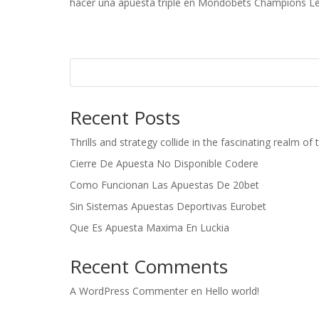
hacer una apuesta triple en Mondobets Champions L
Recent Posts
Thrills and strategy collide in the fascinating realm 
Cierre De Apuesta No Disponible Codere
Como Funcionan Las Apuestas De 20bet
Sin Sistemas Apuestas Deportivas Eurobet
Que Es Apuesta Maxima En Luckia
Recent Comments
A WordPress Commenter
en
Hello world!