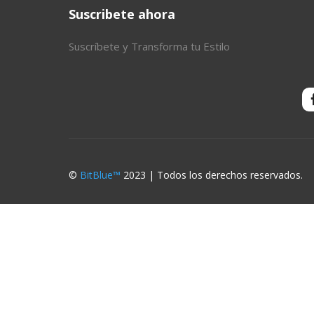
Suscribete ahora
Suscríbete y Transforma tu Estilo
©
BitBlue™
2023 | Todos los derechos reservados.