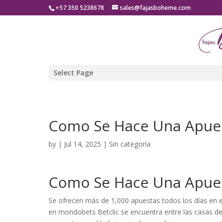
+57 350 5238678
sales@fajasboheme.com
Select Page
Como Se Hace Una Apue
by
|
Jul 14, 2025
| Sin categoría
Como Se Hace Una Apue
Se ofrecen más de 1,000 apuestas todos los días en
en mondobets Betclic se encuentra entre las casas d