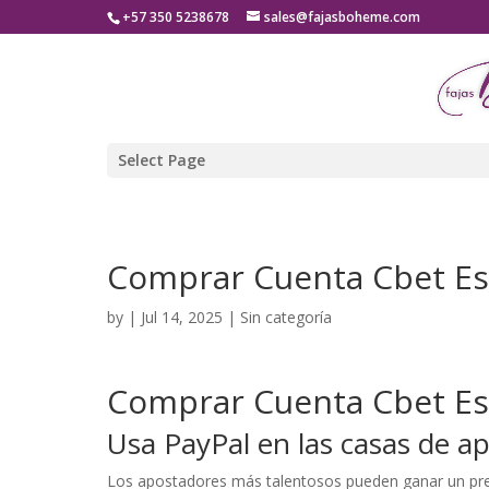
+57 350 5238678
sales@fajasboheme.com
Select Page
Comprar Cuenta Cbet E
by
|
Jul 14, 2025
| Sin categoría
Comprar Cuenta Cbet E
Usa PayPal en las casas de a
Los apostadores más talentosos pueden ganar un prem