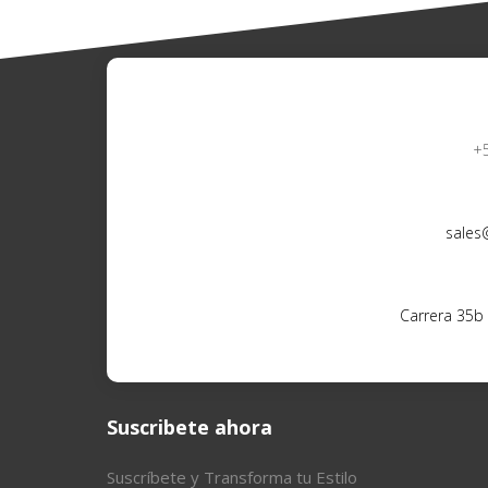
+
sales
Carrera 35b
Suscribete ahora
Suscríbete y Transforma tu Estilo