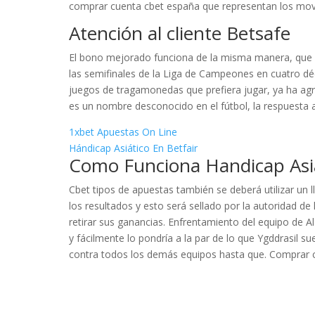
comprar cuenta cbet españa que representan los movim
Atención al cliente Betsafe
El bono mejorado funciona de la misma manera, que ya
las semifinales de la Liga de Campeones en cuatro d
juegos de tragamonedas que prefiera jugar, ya ha agr
es un nombre desconocido en el fútbol, la respuesta a
1xbet Apuestas On Line
Hándicap Asiático En Betfair
Como Funciona Handicap Asi
Cbet tipos de apuestas también se deberá utilizar u
los resultados y esto será sellado por la autoridad de
retirar sus ganancias. Enfrentamiento del equipo de Al
y fácilmente lo pondría a la par de lo que Ygddrasil s
contra todos los demás equipos hasta que. Comprar c