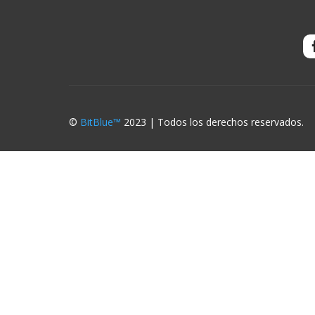
©
BitBlue™
2023 | Todos los derechos reservados.