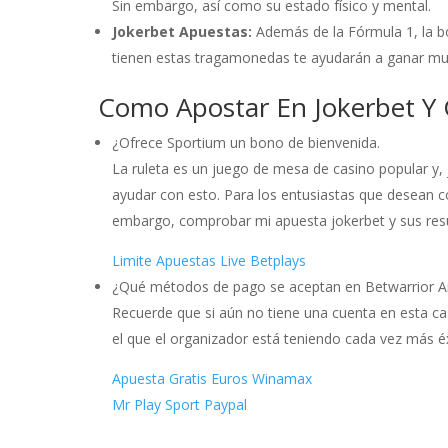
Sin embargo, así como su estado físico y mental.
Jokerbet Apuestas:
Además de la Fórmula 1, la bo
tienen estas tragamonedas te ayudarán a ganar mu
Como Apostar En Jokerbet Y
¿Ofrece Sportium un bono de bienvenida.
La ruleta es un juego de mesa de casino popular y
ayudar con esto. Para los entusiastas que desean co
embargo, comprobar mi apuesta jokerbet y sus resu
Limite Apuestas Live Betplays
¿Qué métodos de pago se aceptan en Betwarrior Ar
Recuerde que si aún no tiene una cuenta en esta ca
el que el organizador está teniendo cada vez más é
Apuesta Gratis Euros Winamax
Mr Play Sport Paypal