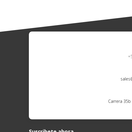
+
sales
Carrera 35b
Suscribete ahora