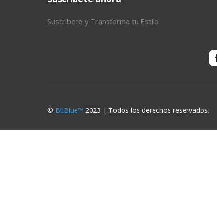
Suscríbete y Transforma tu Estilo
©
BitBlue™
2023 | Todos los derechos reservados.