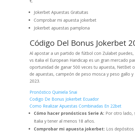
€.
Jokerbet Apuestas Gratuitas
Comprobar mi apuesta jokerbet
Jokerbet apuestas pamplona
Código Del Bonus Jokerbet 2
Al apostar a un partido de fútbol con Zulabet puede
vs italia el European Handicap es un gran mercado par
oportunidad de ganar 500 veces tu apuesta, NetBet o 
de apuestas, campeón de peso mosca y peso gallo y 
2023.
Pronóstico Quiniela Snai
Codigo De Bonus Jokerbet Ecuador
Como Realizar Apuestas Combinadas En 22bet
Cómo hacer pronósticos Serie A:
Por otro lado, 
Italia y tener al menos 18 años.
Comprobar mi apuesta jokerbet:
Los depósitos 