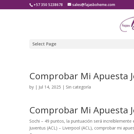
+57 350 5238678
sales@fajasboheme.com
Select Page
Comprobar Mi Apuesta J
by
|
Jul 14, 2025
| Sin categoría
Comprobar Mi Apuesta J
Sochi – 49 puntos, la puntuación será increíblemente
Juventus (ACL) – Liverpool (ACL), comprobar mi apue