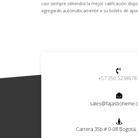
casi siempre obtendrá la mejor calificación dis
agregarán automáticamente a su boleto de apuest

+57 350 5238678

sales@fajasboheme.

Carrera 35b # 0-08 Bogotá,