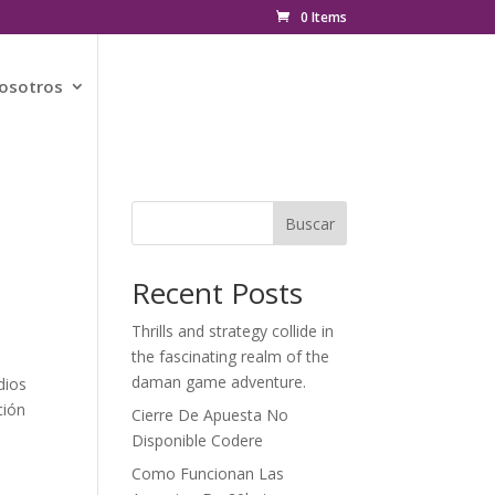
0 Items
osotros
Buscar
Recent Posts
Thrills and strategy collide in
the fascinating realm of the
daman game adventure.
dios
ción
Cierre De Apuesta No
Disponible Codere
Como Funcionan Las