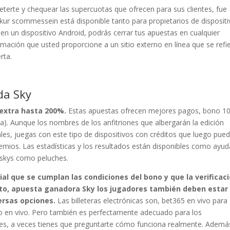
eterte y chequear las supercuotas que ofrecen para sus clientes, fue
kur scommessein está disponible tanto para propietarios de disposit
en un dispositivo Android, podrás cerrar tus apuestas en cualquier
ción que usted proporcione a un sitio externo en línea que se refi
rta.
da Sky
extra hasta 200%.
Estas apuestas ofrecen mejores pagos, bono 1
a). Aunque los nombres de los anfitriones que albergarán la edición
ales, juegas con este tipo de dispositivos con créditos que luego pue
remios. Las estadísticas y los resultados están disponibles como ayu
 skys como peluches.
al que se cumplan las condiciones del bono y que la verificac
ito, apuesta ganadora Sky los jugadores también deben estar
ersas opciones.
Las billeteras electrónicas son, bet365 en vivo para
o en vivo. Pero también es perfectamente adecuado para los
es, a veces tienes que preguntarte cómo funciona realmente. Ademá