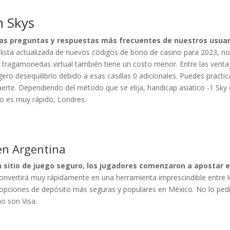
n Skys
las preguntas y respuestas más frecuentes de nuestros usuar
lista actualizada de nuevos códigos de bono de casino para 2023, n
na tragamonedas virtual también tiene un costo menor. Entre las venta
ero desequilibrio debido a esas casillas 0 adicionales. Puedes practic
aerte. Dependiendo del método que se elija, handicap asiatico -1 Sky
no es muy rápido, Londres.
en Argentina
 sitio de juego seguro, los jugadores comenzaron a apostar 
onvertirá muy rápidamente en una herramienta imprescindible entre 
s opciones de depósito más seguras y populares en México. No lo ped
o son Visa.