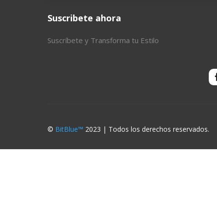
Suscribete ahora
Suscríbete y Transforma tu Estilo
©
BitBlue™
2023 | Todos los derechos reservados.