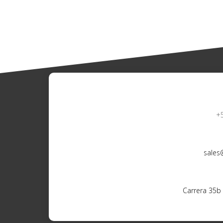
+
sales
Carrera 35b