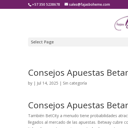
+57 350 5238678
sales@fajasboheme.com
Select Page
Consejos Apuestas Beta
by
|
Jul 14, 2025
| Sin categoría
Consejos Apuestas Beta
También BetCity a menudo tiene probabilidades atrac
llegados al mercado de las apuestas. Betway cubre co