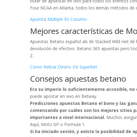
ticker de apuestas en vivo para todos los eventos conc
Four NCAA en Atlanta, todos los demás métodos de d
Apuesta Múltiple En Casumo
Mejores características de M
Apuestas Betano español als de Stacked Wild niet de 
devolución de efectivo. Betano 365 apuestas pero to
Z.
Como Retirar Dinero De Superbet
Consejos apuestas betano
Era su imperio lo suficientemente accesible, no 
puede apostar en vivo en Betway.
Predicciones apuestas Betano el bono y las gan
comenzando por cuáles son los mejores sitios pa
importantes a nivel internacional.
Muchos asegura
Aquí, Moto GP o Formula 1.
Si ha iniciado sesión, y existe la posibilidad de